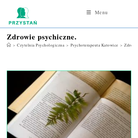
Skip
to
Menu
content
Zdrowie psychiczne.
>
Czytelnia Psychologiczna
>
Psychoterapeuta Katowice
>
Zdrowi