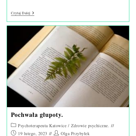
Złość
Czytaj Dalej
Pochwała głupoty.
Post
Psychoterapeuta Katowice
/
Zdrowie psychiczne.
category:
Post
Post
19 lutego, 2023
Olga Przybyłek