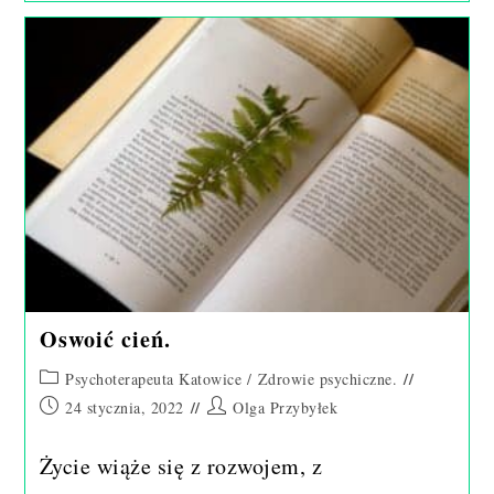
Oswoić cień.
Post
Psychoterapeuta Katowice
/
Zdrowie psychiczne.
category:
Post
Post
24 stycznia, 2022
Olga Przybyłek
published:
author:
Życie wiąże się z rozwojem, z