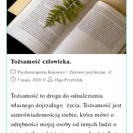
Tożsamość człowieka.
Post
Psychoterapeuta Katowice
/
Zdrowie psychiczne.
category:
Post
Post
5 maja, 2020
Olga Przybyłek
published:
author:
Tożsamość to droga do odnalezienia
własnego dojrzałego życia. Tożsamość jest
samoświadomością siebie, która mówi o
odrębności mojej osoby od innych ludzi o