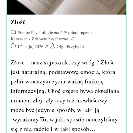
Złość
Post
Pomoc Psychologiczna
/
Psychoterapeuta
category:
Katowice
/
Zdrowie psychiczne.
Post
Post
17 maja, 2026
Olga Przybyłek
published:
author:
Złość – nasz sojusznik, czy wróg ? Złość
jest naturalną, podstawową emocją, która
pełni w naszym życiu ważną funkcję
informacyjną. Choć często bywa określana
mianem złej, zły ,czy też niewłaściwy
może być jedynie sposób, w jaki ją
wyrażamy.To, w jaki sposób nauczyliśmy
się z nią radzić i w jaki sposób…