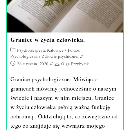
Granice w życiu człowieka.
Post
Psychoterapeuta Katowice
/
Pomoc
category:
Psychologiczna
/
Zdrowie psychiczne.
Post
Post
26 stycznia, 2020
Olga Przybyłek
published:
author:
Granice psychologiczne. Mówiąc o
granicach mówimy jednocześnie o naszym
świecie i naszym w nim miejscu. Granice
w życiu człowieka pełnią ważną funkcję
ochronną . Oddzielają to, co zewnętrzne od
tego co znajduje się wewnątrz mojego