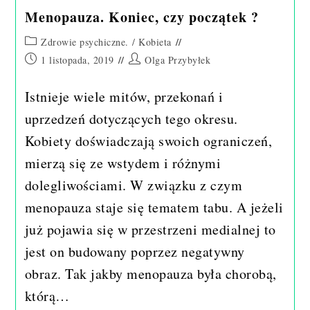
Menopauza. Koniec, czy początek ?
Post
Zdrowie psychiczne.
/
Kobieta
category:
Post
Post
1 listopada, 2019
Olga Przybyłek
published:
author:
Istnieje wiele mitów, przekonań i
uprzedzeń dotyczących tego okresu.
Kobiety doświadczają swoich ograniczeń,
mierzą się ze wstydem i różnymi
dolegliwościami. W związku z czym
menopauza staje się tematem tabu. A jeżeli
już pojawia się w przestrzeni medialnej to
jest on budowany poprzez negatywny
obraz. Tak jakby menopauza była chorobą,
którą…