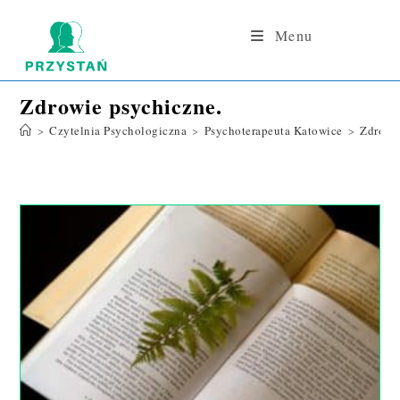
Skip
to
Menu
content
Zdrowie psychiczne.
>
Czytelnia Psychologiczna
>
Psychoterapeuta Katowice
>
Zdrowi