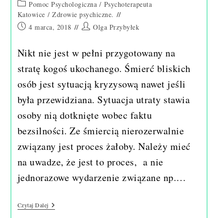
Post
Pomoc Psychologiczna
/
Psychoterapeuta
category:
Katowice
/
Zdrowie psychiczne.
Post
Post
4 marca, 2018
Olga Przybyłek
published:
author:
Nikt nie jest w pełni przygotowany na
stratę kogoś ukochanego. Śmierć bliskich
osób jest sytuacją kryzysową nawet jeśli
była przewidziana. Sytuacja utraty stawia
osoby nią dotknięte wobec faktu
bezsilności. Ze śmiercią nierozerwalnie
związany jest proces żałoby. Należy mieć
na uwadze, że jest to proces, a nie
jednorazowe wydarzenie związane np.…
Psychologiczne
Czytaj Dalej
Doświadczenie