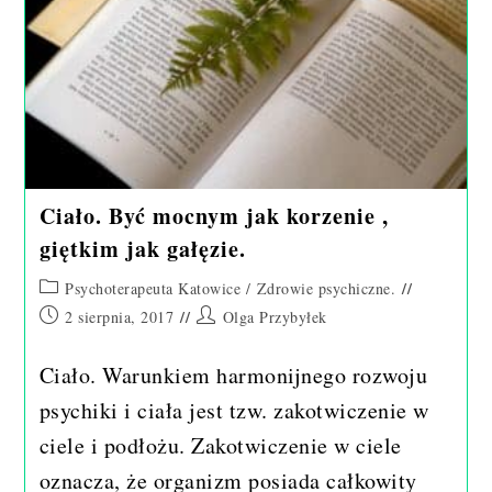
Ciało. Być mocnym jak korzenie ,
giętkim jak gałęzie.
Post
Psychoterapeuta Katowice
/
Zdrowie psychiczne.
category:
Post
Post
2 sierpnia, 2017
Olga Przybyłek
published:
author:
Ciało. Warunkiem harmonijnego rozwoju
psychiki i ciała jest tzw. zakotwiczenie w
ciele i podłożu. Zakotwiczenie w ciele
oznacza, że organizm posiada całkowity