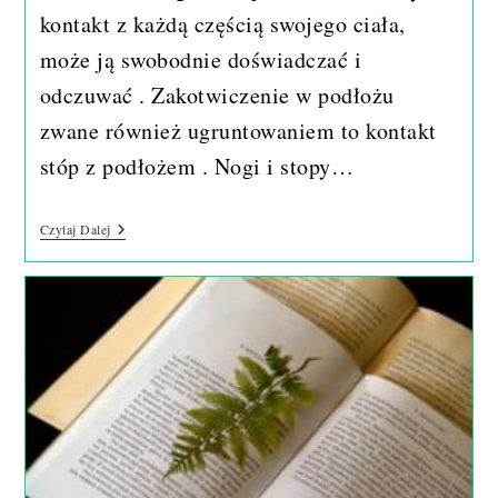
kontakt z każdą częścią swojego ciała,
może ją swobodnie doświadczać i
odczuwać . Zakotwiczenie w podłożu
zwane również ugruntowaniem to kontakt
stóp z podłożem . Nogi i stopy…
Ciało.
Czytaj Dalej
Być
Mocnym
Jak
Korzenie
,
Giętkim
Jak
Gałęzie.