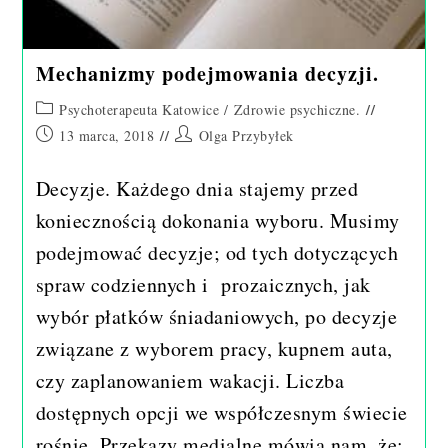
Mechanizmy podejmowania decyzji.
Post
Psychoterapeuta Katowice
/
Zdrowie psychiczne.
category:
Post
Post
13 marca, 2018
Olga Przybyłek
published:
author:
Decyzje. Każdego dnia stajemy przed
koniecznością dokonania wyboru. Musimy
podejmować decyzje; od tych dotyczących
spraw codziennych i prozaicznych, jak
wybór płatków śniadaniowych, po decyzje
związane z wyborem pracy, kupnem auta,
czy zaplanowaniem wakacji. Liczba
dostępnych opcji we współczesnym świecie
rośnie. Przekazy medialne mówią nam, że: