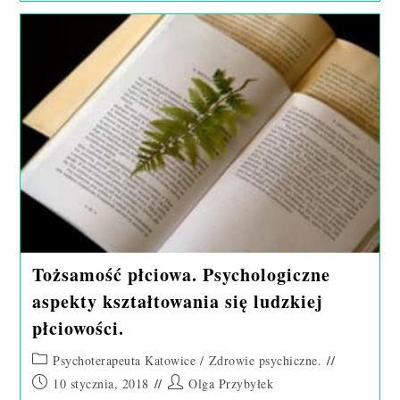
Żałoby.
Tożsamość płciowa. Psychologiczne
aspekty kształtowania się ludzkiej
płciowości.
Post
Psychoterapeuta Katowice
/
Zdrowie psychiczne.
category:
Post
Post
10 stycznia, 2018
Olga Przybyłek