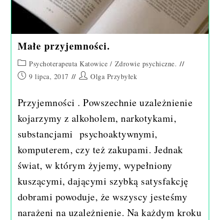
Małe przyjemności.
Post
Psychoterapeuta Katowice
/
Zdrowie psychiczne.
category:
Post
Post
9 lipca, 2017
Olga Przybyłek
published:
author:
Przyjemności . Powszechnie uzależnienie
kojarzymy z alkoholem, narkotykami,
substancjami psychoaktywnymi,
komputerem, czy też zakupami. Jednak
świat, w którym żyjemy, wypełniony
kuszącymi, dającymi szybką satysfakcję
dobrami powoduje, że wszyscy jesteśmy
narażeni na uzależnienie. Na każdym kroku