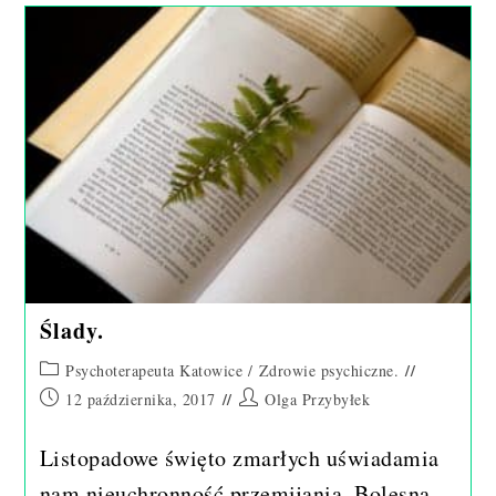
Aspekty
Kształtowania
Się
Ludzkiej
Płciowości.
Ślady.
Post
Psychoterapeuta Katowice
/
Zdrowie psychiczne.
category:
Post
Post
12 października, 2017
Olga Przybyłek
published:
author:
Listopadowe święto zmarłych uświadamia
nam nieuchronność przemijania. Bolesną