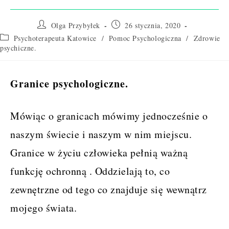
Post
Post
Olga Przybyłek
26 stycznia, 2020
author:
published:
Post
Psychoterapeuta Katowice
/
Pomoc Psychologiczna
/
Zdrowie
category:
psychiczne.
Granice psychologiczne.
Mówiąc o granicach mówimy jednocześnie o
naszym świecie i naszym w nim miejscu.
Granice w życiu człowieka pełnią ważną
funkcję ochronną . Oddzielają to, co
zewnętrzne od tego co znajduje się wewnątrz
mojego świata.