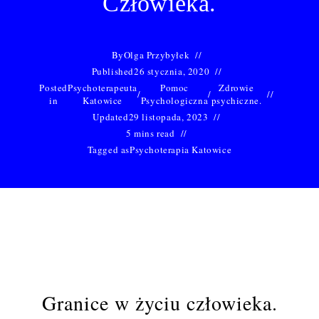
Człowieka.
By
Olga Przybyłek
Published
26 stycznia, 2020
Posted
Psychoterapeuta
Pomoc
Zdrowie
/
/
in
Katowice
Psychologiczna
psychiczne.
Updated
29 listopada, 2023
5 mins read
Tagged as
Psychoterapia Katowice
Granice w życiu człowieka.